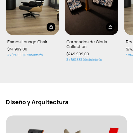
Eames Lounge Chair
Coronados de Gloria
Red
Collection
$74.999,00
$74
$249.999,00
3
x
$24.999,67
sin interés
3
x
$
3
x
$83.333,00
sin interés
Diseño y Arquitectura