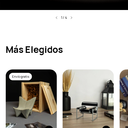
1
/
4
Más Elegidos
Envío gratis