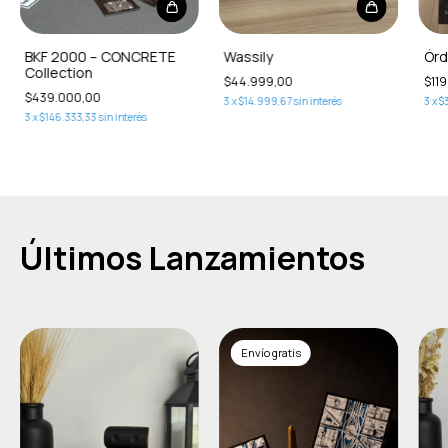
BKF 2000 – CONCRETE
Wassily
Órd
Collection
$44.999,00
$11
$439.000,00
3
x
$14.999,67
sin interés
3
x
$
3
x
$146.333,33
sin interés
Últimos Lanzamientos
Envío gratis