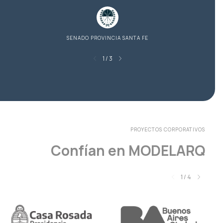
SENADO PROVINCIA SANTA FE
1
/
3
PROYECTOS CORPORATIVOS
Confían en MODELARQ
1
/
4