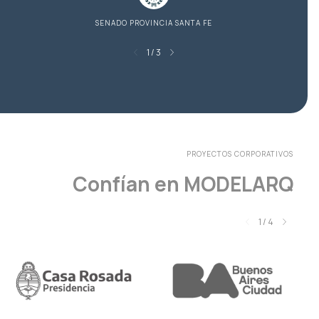
SENADO PROVINCIA SANTA FE
1
/
3
PROYECTOS CORPORATIVOS
Confían en MODELARQ
1
/
4