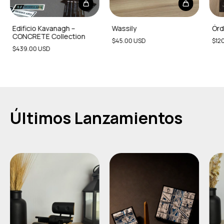
Edificio Kavanagh –
Wassily
Órd
CONCRETE Collection
$45.00 USD
$12
$439.00 USD
Últimos Lanzamientos