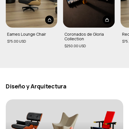
Eames Lounge Chair
Coronados de Gloria
Red
Collection
$75.00 USD
$75
$250.00 USD
Diseño y Arquitectura