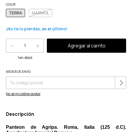
COLOR
TERRA
MARMOL
¡No te lo pierdas, es el último!
1
en stock
Cambiar CP
MEDIOS DE ENVÍO
Entregas para el CP:
No sé mi código postal
Descripción
Panteon de Agripa. Roma, Italia (125 d.C).