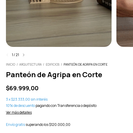
1
/
21
INICIO
/
ARQUITECTURA
/
EDIFICIOS
/
PANTEÓN DE AGRIPA EN CORTE
Panteón de Agripa en Corte
$69.999,00
3
x
$23.333,00
sin interés
10% de descuento
pagando con Transferencia o depósito
Ver más detalles
Envío gratis
superando los
$120.000,00