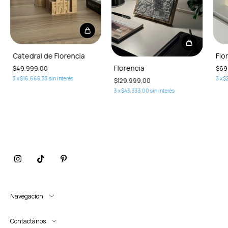
Catedral de Florencia
Flo
Florencia
$49.999,00
$69
3
x
$16.666,33
sin interés
3
x
$
$129.999,00
3
x
$43.333,00
sin interés
Navegacion
Contactános