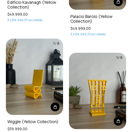
Edificio Kavanagh (Yellow
Collection)
$49.999,00
Palacio Barolo (Yellow
3
x
$16.666,33
sin interés
Collection)
$49.999,00
3
x
$16.666,33
sin interés
1
/
8
1
/
8
Wiggle (Yellow Collection)
$39.999,00