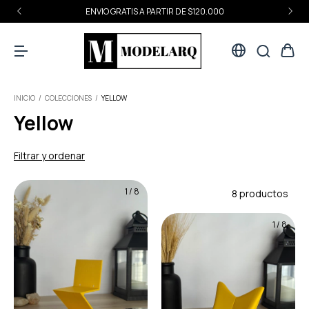
ENVIO GRATIS A PARTIR DE $120.000
INICIO
/
COLECCIONES
/
YELLOW
Yellow
Filtrar y ordenar
1
/
8
8 productos
1
/
8