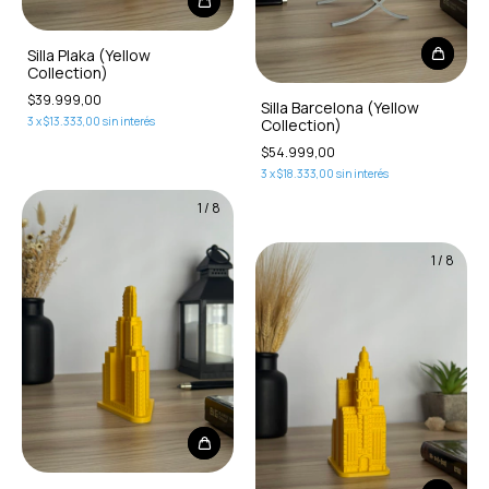
Silla Plaka (Yellow
Collection)
$39.999,00
Silla Barcelona (Yellow
3
x
$13.333,00
sin interés
Collection)
$54.999,00
3
x
$18.333,00
sin interés
1
/
8
1
/
8