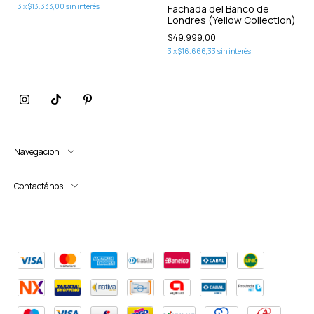
3
x
$13.333,00
sin interés
Fachada del Banco de
Londres (Yellow Collection)
$49.999,00
3
x
$16.666,33
sin interés
Navegacion
Contactános