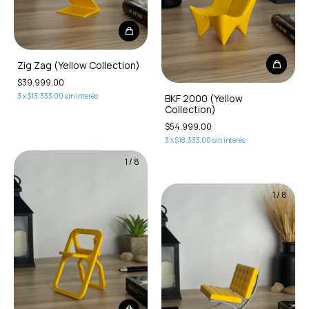
Zig Zag (Yellow Collection)
$39.999,00
3
x
$13.333,00
sin interés
BKF 2000 (Yellow
Collection)
$54.999,00
3
x
$18.333,00
sin interés
1
/
8
1
/
8