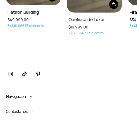
Flatiron Building
Pir
Obelisco de Luxor
$49.999,00
$34
3
x
$16.666,33
sin interés
3
x
$
$19.999,00
3
x
$6.666,33
sin interés
Navegacion
Contactános