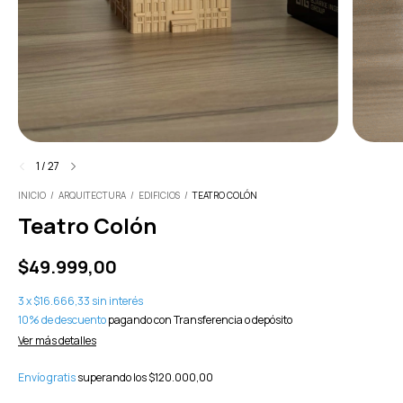
1
/
27
INICIO
/
ARQUITECTURA
/
EDIFICIOS
/
TEATRO COLÓN
Teatro Colón
$49.999,00
3
x
$16.666,33
sin interés
10% de descuento
pagando con Transferencia o depósito
Ver más detalles
Envío gratis
superando los
$120.000,00