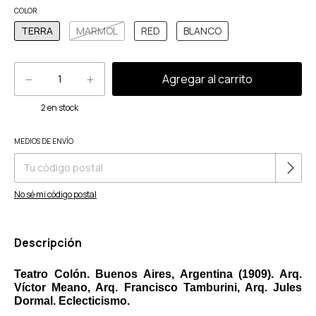
COLOR
TERRA
MARMOL
RED
BLANCO
2
en stock
Cambiar CP
MEDIOS DE ENVÍO
Entregas para el CP:
No sé mi código postal
Descripción
Teatro Colón. Buenos Aires, Argentina (1909). Arq.
Víctor Meano, Arq. Francisco Tamburini, Arq. Jules
Dormal. Eclecticismo.