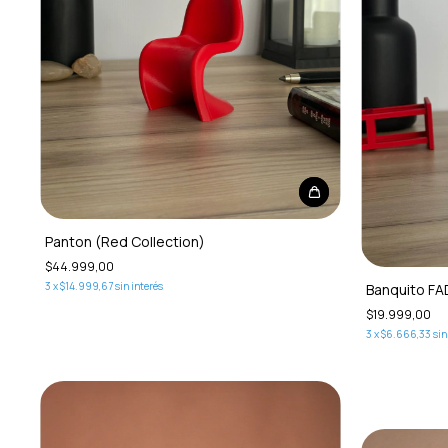
Panton (Red Collection)
$44.999,00
3
x
$14.999,67
sin interés
Banquito FA
$19.999,00
3
x
$6.666,33
sin