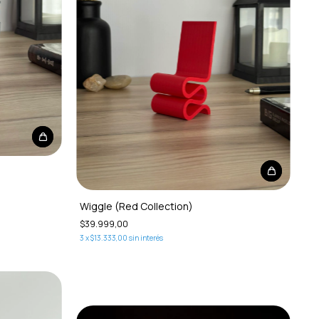
Wiggle (Red Collection)
$39.999,00
3
x
$13.333,00
sin interés