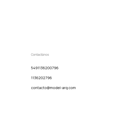
Contactános
5491136200796
1136202796
contacto@model-arq.com