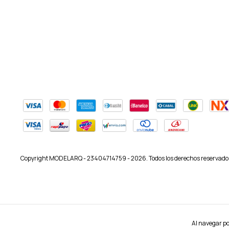
Copyright MODELARQ - 23404714759 - 2026. Todos los derechos reservado
Al navegar por