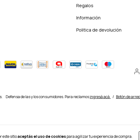
Regalos
Información
Politica de devolución
s.
Defensa de las y los consumidores. Para reclamos
ingresá acá.
/
Botón de arre
 este sitio
aceptás el uso de cookies
para agilizar tu experiencia de compra.