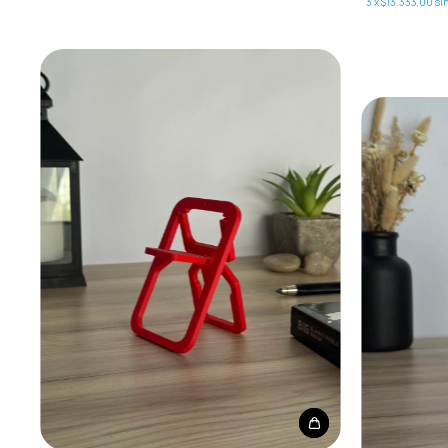
3
x
$13.333,00
si