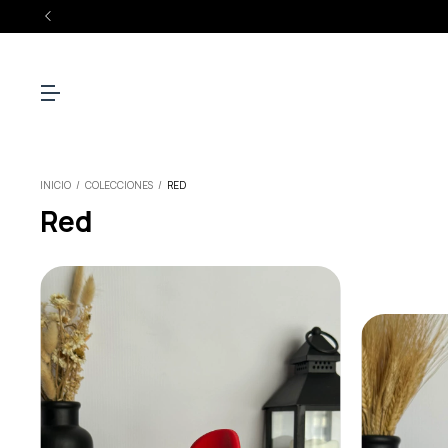
INICIO
/
COLECCIONES
/
RED
Red