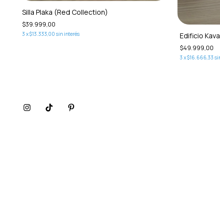
Silla Plaka (Red Collection)
$39.999,00
3
x
$13.333,00
sin interés
Edificio Kav
$49.999,00
3
x
$16.666,33
si