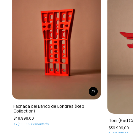
Fachada del Banco de Londres (Red
Collection)
$49.999,00
Torii (Red C
3
x
$16.666,33
sin interés
$39.999,00