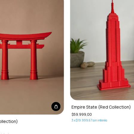
Empire State (Red Collection)
$59.999,00
3
x
$19.999,67
sin interés
ollection)