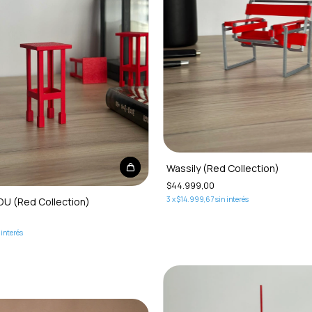
Wassily (Red Collection)
$44.999,00
3
x
$14.999,67
sin interés
DU (Red Collection)
 interés