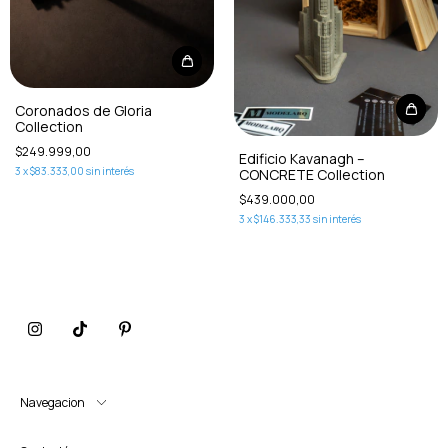
Coronados de Gloria
Collection
$249.999,00
Edificio Kavanagh –
3
x
$83.333,00
sin interés
CONCRETE Collection
$439.000,00
3
x
$146.333,33
sin interés
Navegacion