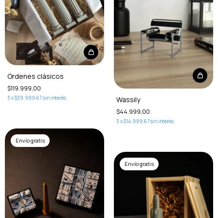
Órdenes clásicos
$119.999,00
3
x
$39.999,67
sin interés
Wassily
$44.999,00
3
x
$14.999,67
sin interés
Envío gratis
Envío gratis